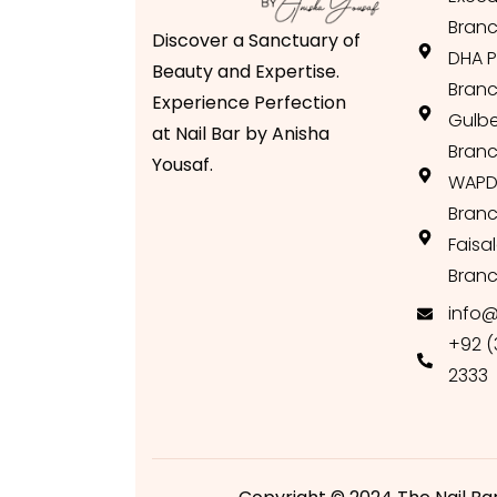
Branc
Discover a Sanctuary of
DHA P
Beauty and Expertise.
Branc
Experience Perfection
Gulb
at Nail Bar by Anisha
Branc
Yousaf.
WAPD
Branc
Faisa
Bran
info@
+92 (
2333