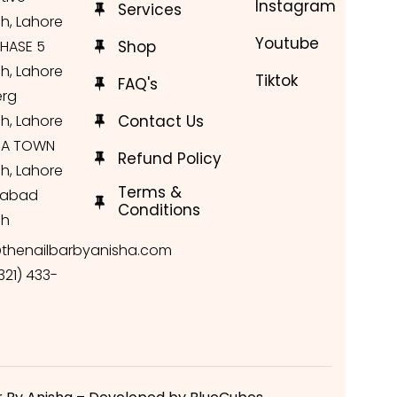
Instagram
Services
h, Lahore
Youtube
HASE 5
Shop
h, Lahore
Tiktok
FAQ's
erg
h, Lahore
Contact Us
A TOWN
Refund Policy
h, Lahore
Terms &
labad
Conditions
ch
thenailbarbyanisha.com
321) 433-