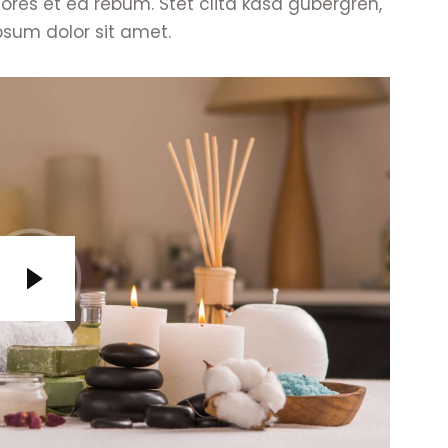
ores et ea rebum. Stet clita kasd gubergren,
sum dolor sit amet.