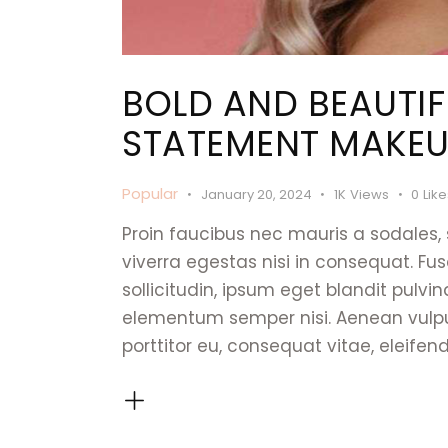
BOLD AND BEAUTIFU
STATEMENT MAKE
Popular
January 20, 2024
1K
Views
0
Lik
Proin faucibus nec mauris a sodales,
viverra egestas nisi in consequat. 
sollicitudin, ipsum eget blandit pulvi
elementum semper nisi. Aenean vulputa
porttitor eu, consequat vitae, eleifen