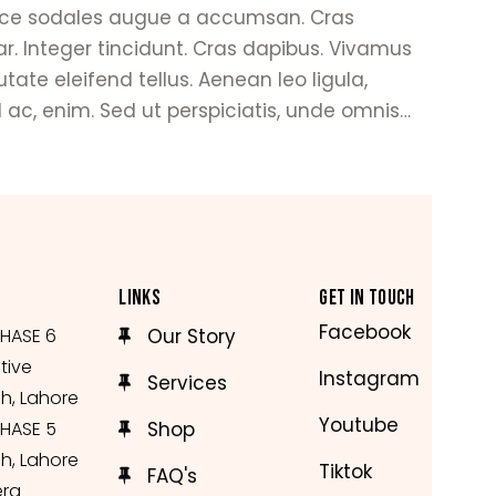
Fusce sodales augue a accumsan. Cras
nar. Integer tincidunt. Cras dapibus. Vivamus
te eleifend tellus. Aenean leo ligula,
d ac, enim. Sed ut perspiciatis, unde omnis…
LINKS
GET IN TOUCH
Facebook
HASE 6
Our Story
tive
Instagram
Services
h, Lahore
Youtube
HASE 5
Shop
h, Lahore
Tiktok
FAQ's
erg