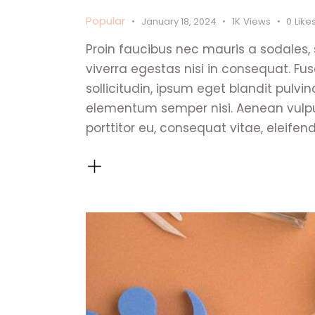
Popular
January 18, 2024
1K
Views
0
Like
Proin faucibus nec mauris a sodales,
viverra egestas nisi in consequat. 
sollicitudin, ipsum eget blandit pulvi
elementum semper nisi. Aenean vulputa
porttitor eu, consequat vitae, eleifen