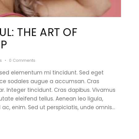
L: THE ART OF
UP
es
0
Comments
 sed elementum mi tincidunt. Sed eget
Fusce sodales augue a accumsan. Cras
nar. Integer tincidunt. Cras dapibus. Vivamus
te eleifend tellus. Aenean leo ligula,
d ac, enim. Sed ut perspiciatis, unde omnis…