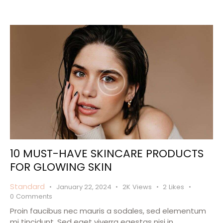
10 MUST-HAVE SKINCARE PRODUCTS
FOR GLOWING SKIN
Standard
January 22, 2024
2K
Views
2
Likes
0
Comments
Proin faucibus nec mauris a sodales, sed elementum
mi tincidunt. Sed eget viverra egestas nisi in