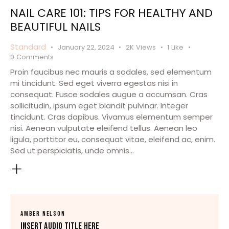
NAIL CARE 101: TIPS FOR HEALTHY AND
BEAUTIFUL NAILS
Standard
January 22, 2024
2K
Views
1
Like
0
Comments
Proin faucibus nec mauris a sodales, sed elementum
mi tincidunt. Sed eget viverra egestas nisi in
consequat. Fusce sodales augue a accumsan. Cras
sollicitudin, ipsum eget blandit pulvinar. Integer
tincidunt. Cras dapibus. Vivamus elementum semper
nisi. Aenean vulputate eleifend tellus. Aenean leo
ligula, porttitor eu, consequat vitae, eleifend ac, enim.
Sed ut perspiciatis, unde omnis…
AMBER NELSON
Insert Audio Title Here