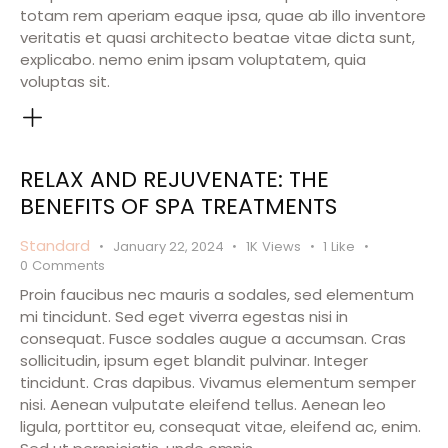
totam rem aperiam eaque ipsa, quae ab illo inventore
veritatis et quasi architecto beatae vitae dicta sunt,
explicabo. nemo enim ipsam voluptatem, quia
voluptas sit.
RELAX AND REJUVENATE: THE
BENEFITS OF SPA TREATMENTS
Standard
January 22, 2024
1K
Views
1
Like
0
Comments
Proin faucibus nec mauris a sodales, sed elementum
mi tincidunt. Sed eget viverra egestas nisi in
consequat. Fusce sodales augue a accumsan. Cras
sollicitudin, ipsum eget blandit pulvinar. Integer
tincidunt. Cras dapibus. Vivamus elementum semper
nisi. Aenean vulputate eleifend tellus. Aenean leo
ligula, porttitor eu, consequat vitae, eleifend ac, enim.