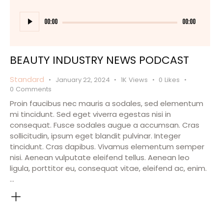
Audio
Player
00:00
00:00
BEAUTY INDUSTRY NEWS PODCAST
Standard
January 22, 2024
1K
Views
0
Likes
0
Comments
Proin faucibus nec mauris a sodales, sed elementum
mi tincidunt. Sed eget viverra egestas nisi in
consequat. Fusce sodales augue a accumsan. Cras
sollicitudin, ipsum eget blandit pulvinar. Integer
tincidunt. Cras dapibus. Vivamus elementum semper
nisi. Aenean vulputate eleifend tellus. Aenean leo
ligula, porttitor eu, consequat vitae, eleifend ac, enim.
…