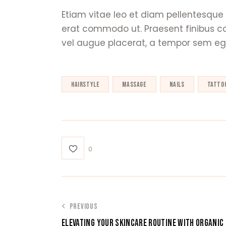
Etiam vitae leo et diam pellentesque p
erat commodo ut. Praesent finibus 
vel augue placerat, a tempor sem eges
hairstyle
massage
nails
tatto
0
PREVIOUS
ELEVATING YOUR SKINCARE ROUTINE WITH ORGANIC