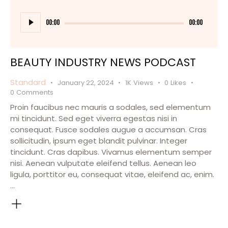
Audio
Player
00:00
00:00
BEAUTY INDUSTRY NEWS PODCAST
Standard
January 22, 2024
1K
Views
0
Likes
0
Comments
Proin faucibus nec mauris a sodales, sed elementum
mi tincidunt. Sed eget viverra egestas nisi in
consequat. Fusce sodales augue a accumsan. Cras
sollicitudin, ipsum eget blandit pulvinar. Integer
tincidunt. Cras dapibus. Vivamus elementum semper
nisi. Aenean vulputate eleifend tellus. Aenean leo
ligula, porttitor eu, consequat vitae, eleifend ac, enim.
…