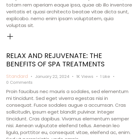
totam rem aperiam eaque ipsa, quae ab illo inventore
veritatis et quasi architecto beatae vitae dicta sunt,
explicabo. nemo enim ipsam voluptatem, quia
voluptas sit.
RELAX AND REJUVENATE: THE
BENEFITS OF SPA TREATMENTS
Standard
January 22, 2024
1K
Views
1
Like
0
Comments
Proin faucibus nec mauris a sodales, sed elementum
mi tincidunt. Sed eget viverra egestas nisi in
consequat. Fusce sodales augue a accumsan. Cras
sollicitudin, ipsum eget blandit pulvinar. Integer
tincidunt. Cras dapibus. Vivamus elementum semper
nisi. Aenean vulputate eleifend tellus. Aenean leo
ligula, porttitor eu, consequat vitae, eleifend ac, enim.