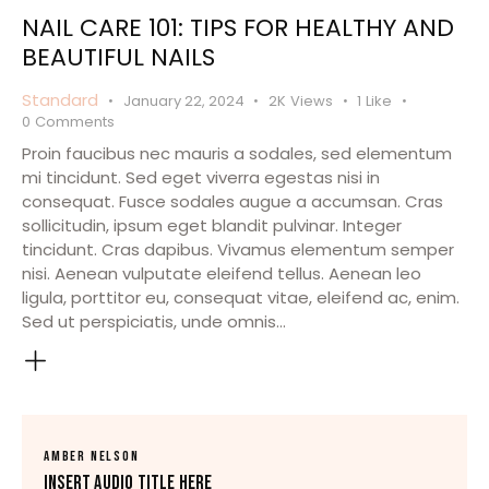
NAIL CARE 101: TIPS FOR HEALTHY AND
BEAUTIFUL NAILS
Standard
January 22, 2024
2K
Views
1
Like
0
Comments
Proin faucibus nec mauris a sodales, sed elementum
mi tincidunt. Sed eget viverra egestas nisi in
consequat. Fusce sodales augue a accumsan. Cras
sollicitudin, ipsum eget blandit pulvinar. Integer
tincidunt. Cras dapibus. Vivamus elementum semper
nisi. Aenean vulputate eleifend tellus. Aenean leo
ligula, porttitor eu, consequat vitae, eleifend ac, enim.
Sed ut perspiciatis, unde omnis…
AMBER NELSON
Insert Audio Title Here