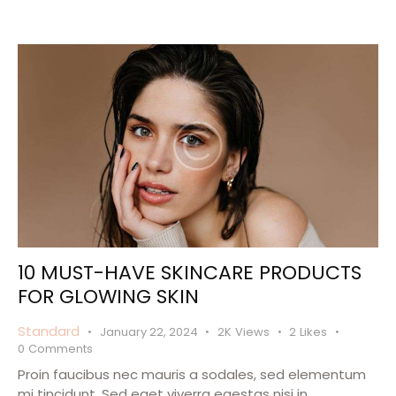
10 MUST-HAVE SKINCARE PRODUCTS
FOR GLOWING SKIN
Standard
January 22, 2024
2K
Views
2
Likes
0
Comments
Proin faucibus nec mauris a sodales, sed elementum
mi tincidunt. Sed eget viverra egestas nisi in